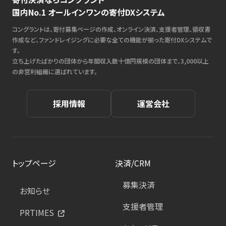
国内No.1 オールインワンの寄付DXシステム
コングラントは、寄付募集ページの作成、オンライン決済、支援者管理、領収書
作成など、ファンドレイジングに必要な全ての機能が揃った寄付DXシステムで
す。
立ち上げたばかりの団体から年間収入数十億円規模の団体まで、3,000以上
の非営利組織に選ばれています。
採用情報
運営会社
トップページ
決済/CRM
募集決済
お知らせ
支援者管理
PRTIMES