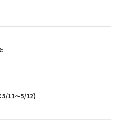
た
11～5/12】