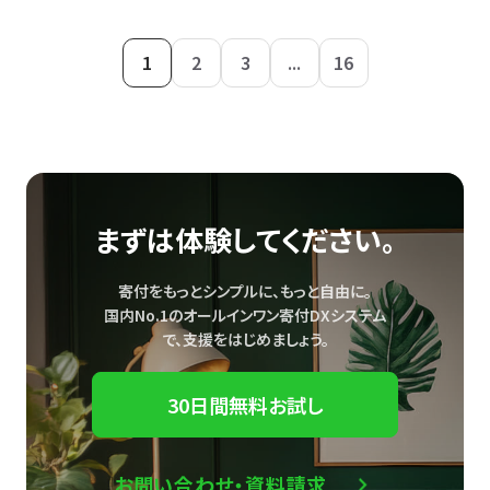
1
2
3
...
16
まずは体験してください。
寄付をもっとシンプルに、もっと自由に。
国内No.1のオールインワン寄付DXシステム
で、
支援をはじめましょう。
30日間無料お試し
お問い合わせ・資料請求