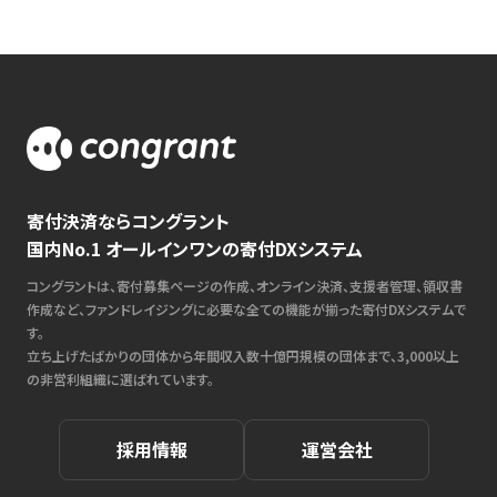
寄付決済ならコングラント
国内No.1 オールインワンの寄付DXシステム
コングラントは、寄付募集ページの作成、オンライン決済、支援者管理、領収書
作成など、ファンドレイジングに必要な全ての機能が揃った寄付DXシステムで
す。
立ち上げたばかりの団体から年間収入数十億円規模の団体まで、3,000以上
の非営利組織に選ばれています。
採用情報
運営会社