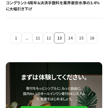
コングラント4周年＆決済手数料を業界最安水準の3.4％
に大幅引き下げ
1
...
11
12
13
14
15
16
まずは体験してください。
寄付をもっとシンプルに、もっと自由に。
国内No.1のオールインワン寄付DXシステム
で、
支援をはじめましょう。