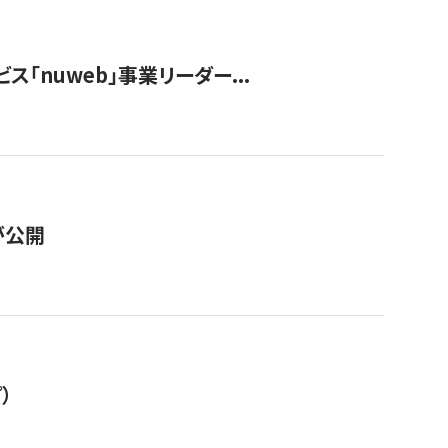
ス「nuweb」事業リーダー...
が公開
）