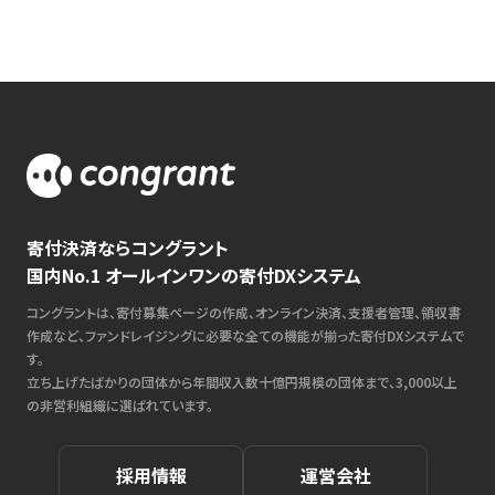
寄付決済ならコングラント
国内No.1 オールインワンの寄付DXシステム
コングラントは、寄付募集ページの作成、オンライン決済、支援者管理、領収書
作成など、ファンドレイジングに必要な全ての機能が揃った寄付DXシステムで
す。
立ち上げたばかりの団体から年間収入数十億円規模の団体まで、3,000以上
の非営利組織に選ばれています。
採用情報
運営会社