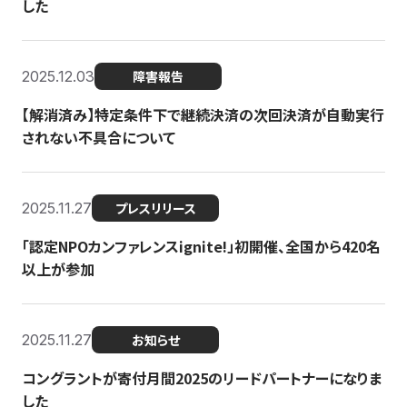
した
2025.12.03
障害報告
【解消済み】特定条件下で継続決済の次回決済が自動実行
されない不具合について
2025.11.27
プレスリリース
「認定NPOカンファレンスignite!」初開催、全国から420名
以上が参加
2025.11.27
お知らせ
コングラントが寄付月間2025のリードパートナーになりま
した