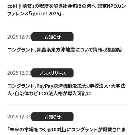
coki |「清貧」の呪縛を解き社会包摂の砦へ 認定NPOカン
ファレンス「ignite! 2025」...
2025.12.09
お知らせ
コングラント、青森県東方沖地震について情報収集開始
2025.12.03
プレスリリース
コングラント、PayPay決済機能を拡大。学校法人・大学法
人・自治体など11の法人格が導入可能に
2025.12.03
お知らせ
「未来の市場をつくる100社」にコングラントが掲載されま