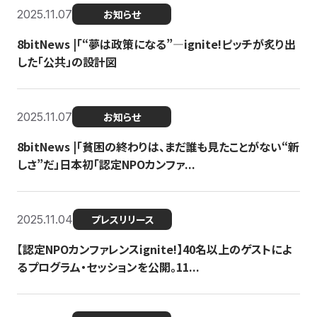
2025.11.07
お知らせ
8bitNews |「“夢は政策になる”—ignite!ピッチが炙り出
した「公共」の設計図
2025.11.07
お知らせ
8bitNews |「貧困の終わりは、まだ誰も見たことがない“新
しさ”だ」日本初「認定NPOカンファ...
2025.11.04
プレスリリース
【認定NPOカンファレンスignite!】40名以上のゲストによ
るプログラム・セッションを公開。11...