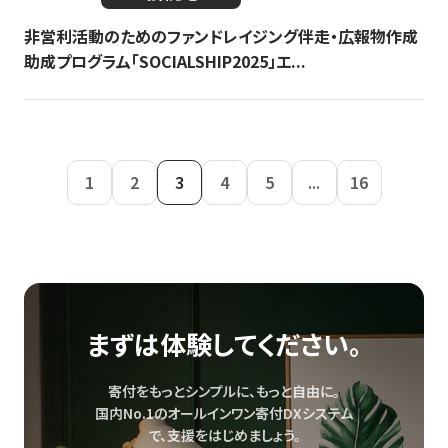
非営利活動のためのファンドレイジング伴走・広報物作成
助成プログラム「SOCIALSHIP2025」エ...
1
2
3
4
5
...
16
まずは体験してください。
寄付をもっとシンプルに、もっと自由に。
国内No.1のオールインワン寄付DXシステム
で、
支援をはじめましょう。