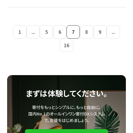
1
...
5
6
7
8
9
...
16
まずは体験してください。
寄付をもっとシンプルに、もっと自由に。
国内No.1のオールインワン寄付DXシステム
で、
支援をはじめましょう。