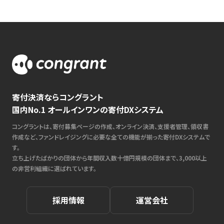
寄付決済ならコングラント
国内No.1 オールインワンの寄付DXシステム
コングラントは、寄付募集ページの作成、オンライン決済、支援者管理、領収書
作成など、ファンドレイジングに必要な全ての機能が揃った寄付DXシステムで
す。
立ち上げたばかりの団体から年間収入数十億円規模の団体まで、3,000以上
の非営利組織に選ばれています。
採用情報
運営会社