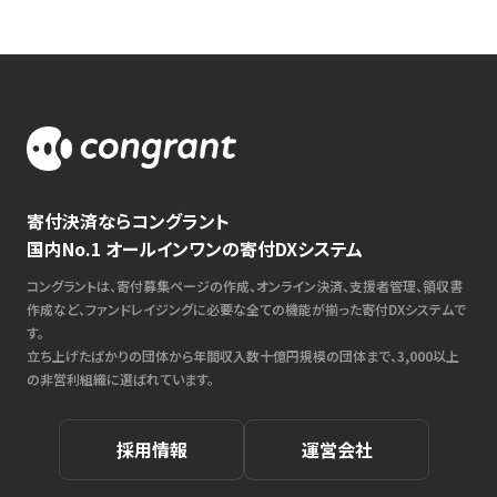
寄付決済ならコングラント
国内No.1 オールインワンの寄付DXシステム
コングラントは、寄付募集ページの作成、オンライン決済、支援者管理、領収書
作成など、ファンドレイジングに必要な全ての機能が揃った寄付DXシステムで
す。
立ち上げたばかりの団体から年間収入数十億円規模の団体まで、3,000以上
の非営利組織に選ばれています。
採用情報
運営会社