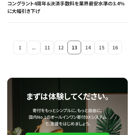
コングラント4周年＆決済手数料を業界最安水準の3.4％
に大幅引き下げ
1
...
11
12
13
14
15
16
まずは体験してください。
寄付をもっとシンプルに、もっと自由に。
国内No.1のオールインワン寄付DXシステム
で、
支援をはじめましょう。