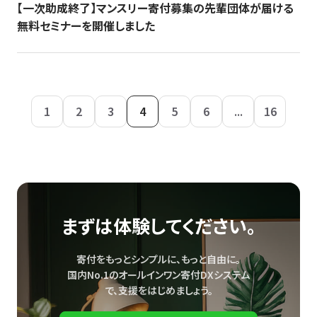
【一次助成終了】マンスリー寄付募集の先輩団体が届ける
無料セミナーを開催しました
1
2
3
4
5
6
...
16
まずは体験してください。
寄付をもっとシンプルに、もっと自由に。
国内No.1のオールインワン寄付DXシステム
で、
支援をはじめましょう。