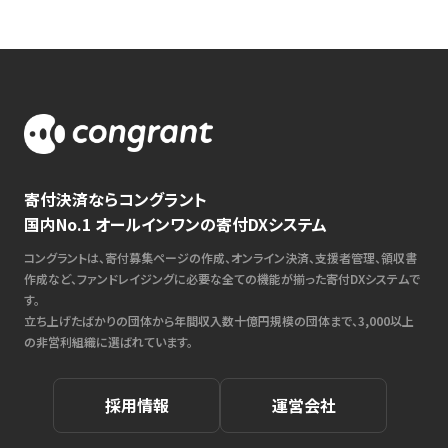
寄付決済ならコングラント
国内No.1 オールインワンの寄付DXシステム
コングラントは、寄付募集ページの作成、オンライン決済、支援者管理、領収書
作成など、ファンドレイジングに必要な全ての機能が揃った寄付DXシステムで
す。
立ち上げたばかりの団体から年間収入数十億円規模の団体まで、3,000以上
の非営利組織に選ばれています。
採用情報
運営会社