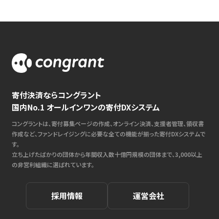
寄付決済ならコングラント
国内No.1 オールインワンの寄付DXシステム
コングラントは、寄付募集ページの作成、オンライン決済、支援者管理、領収書
作成など、ファンドレイジングに必要な全ての機能が揃った寄付DXシステムで
す。
立ち上げたばかりの団体から年間収入数十億円規模の団体まで、3,000以上
の非営利組織に選ばれています。
採用情報
運営会社