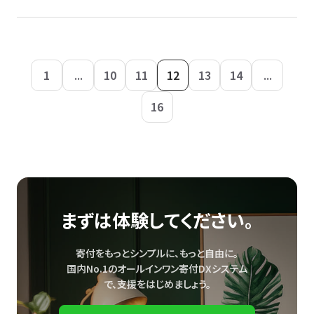
1
...
10
11
12
13
14
...
16
まずは体験してください。
寄付をもっとシンプルに、もっと自由に。
国内No.1のオールインワン寄付DXシステム
で、
支援をはじめましょう。