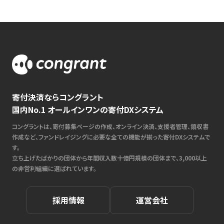
寄付決済ならコングラント
国内No.1 オールインワンの寄付DXシステム
コングラントは、寄付募集ページの作成、オンライン決済、支援者管理、領収書
作成など、ファンドレイジングに必要な全ての機能が揃った寄付DXシステムで
す。
立ち上げたばかりの団体から年間収入数十億円規模の団体まで、3,000以上
の非営利組織に選ばれています。
採用情報
運営会社