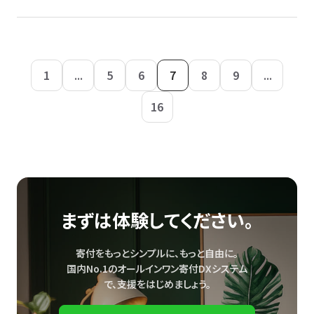
1
...
5
6
7
8
9
...
16
まずは体験してください。
寄付をもっとシンプルに、もっと自由に。
国内No.1のオールインワン寄付DXシステム
で、
支援をはじめましょう。