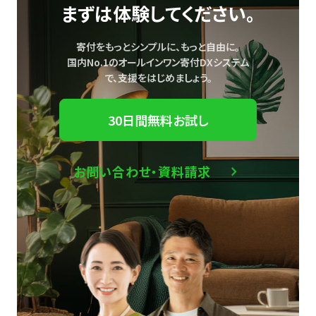
まずは体験してください。
寄付をもっとシンプルに、もっと自由に。
国内No.1のオールインワン寄付DXシステム
で、
支援をはじめましょう。
30日間無料お試し
お問い合わせ・資料請求