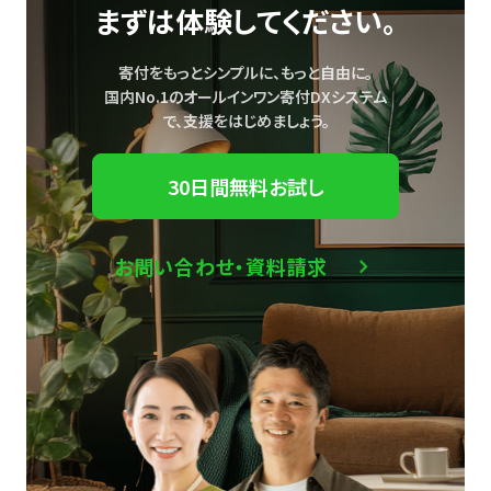
まずは体験してください。
寄付をもっとシンプルに、もっと自由に。
国内No.1のオールインワン寄付DXシステム
で、
支援をはじめましょう。
30日間無料お試し
お問い合わせ・資料請求