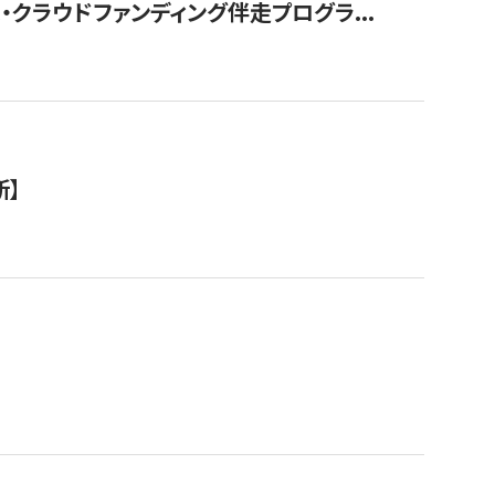
クラウドファンディング伴走プログラ...
新】