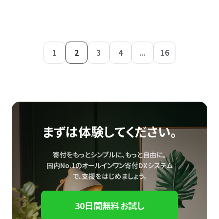
1
2
3
4
...
16
まずは体験してください。
寄付をもっとシンプルに、もっと自由に。
国内No.1のオールインワン寄付DXシステム
で、
支援をはじめましょう。
30日間無料お試し