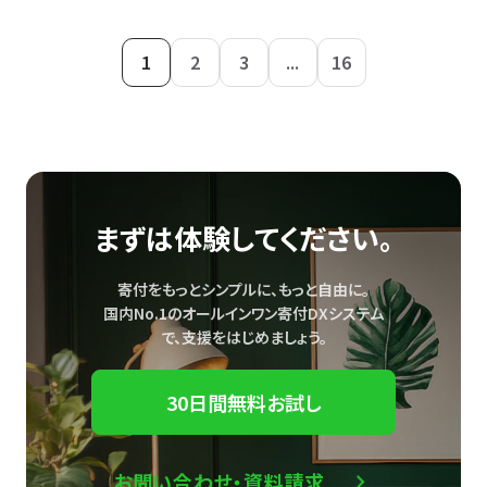
1
2
3
...
16
まずは体験してください。
寄付をもっとシンプルに、もっと自由に。
国内No.1のオールインワン寄付DXシステム
で、
支援をはじめましょう。
30日間無料お試し
お問い合わせ・資料請求