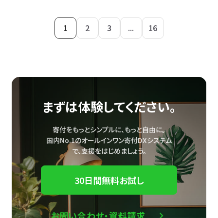
1
2
3
...
16
まずは体験してください。
寄付をもっとシンプルに、もっと自由に。
国内No.1のオールインワン寄付DXシステム
で、
支援をはじめましょう。
30日間無料お試し
お問い合わせ・資料請求