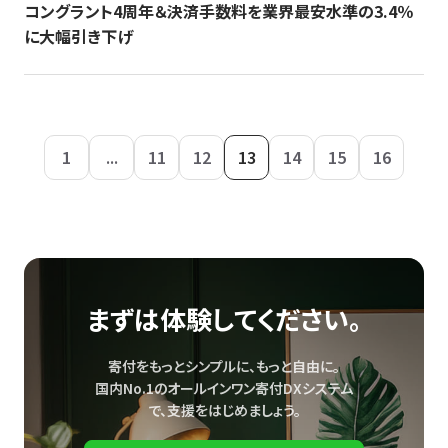
コングラント4周年＆決済手数料を業界最安水準の3.4％
に大幅引き下げ
1
...
11
12
13
14
15
16
まずは体験してください。
寄付をもっとシンプルに、もっと自由に。
国内No.1のオールインワン寄付DXシステム
で、
支援をはじめましょう。