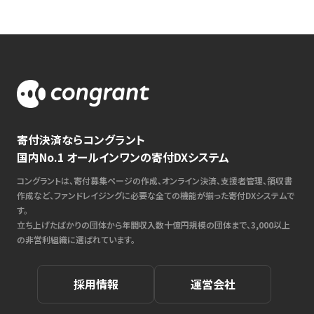
寄付決済ならコングラント
国内No.1 オールインワンの寄付DXシステム
コングラントは、寄付募集ページの作成、オンライン決済、支援者管理、領収書
作成など、ファンドレイジングに必要な全ての機能が揃った寄付DXシステムで
す。
立ち上げたばかりの団体から年間収入数十億円規模の団体まで、3,000以上
の非営利組織に選ばれています。
採用情報
運営会社