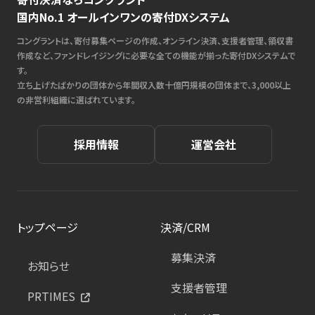
国内No.1 オールインワンの寄付DXシステム
コングラントは、寄付募集ページの作成、オンライン決済、支援者管理、領収書
作成など、ファンドレイジングに必要な全ての機能が揃った寄付DXシステムで
す。
立ち上げたばかりの団体から年間収入数十億円規模の団体まで、3,000以上
の非営利組織に選ばれています。
採用情報
運営会社
トップページ
決済/CRM
募集決済
お知らせ
支援者管理
PRTIMES