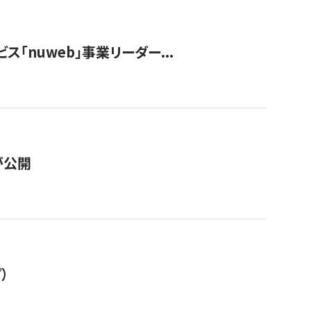
ス「nuweb」事業リーダー...
が公開
）