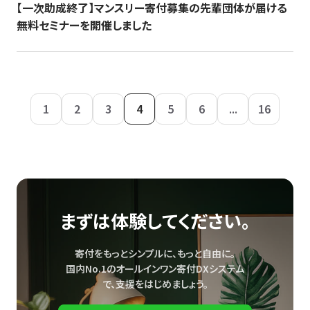
【一次助成終了】マンスリー寄付募集の先輩団体が届ける
無料セミナーを開催しました
1
2
3
4
5
6
...
16
まずは体験してください。
寄付をもっとシンプルに、もっと自由に。
国内No.1のオールインワン寄付DXシステム
で、
支援をはじめましょう。