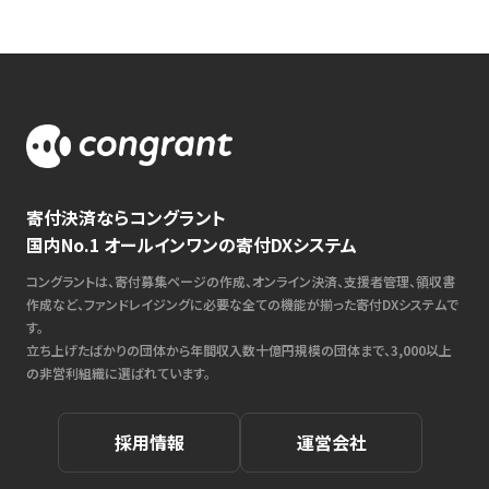
寄付決済ならコングラント
国内No.1 オールインワンの寄付DXシステム
コングラントは、寄付募集ページの作成、オンライン決済、支援者管理、領収書
作成など、ファンドレイジングに必要な全ての機能が揃った寄付DXシステムで
す。
立ち上げたばかりの団体から年間収入数十億円規模の団体まで、3,000以上
の非営利組織に選ばれています。
採用情報
運営会社