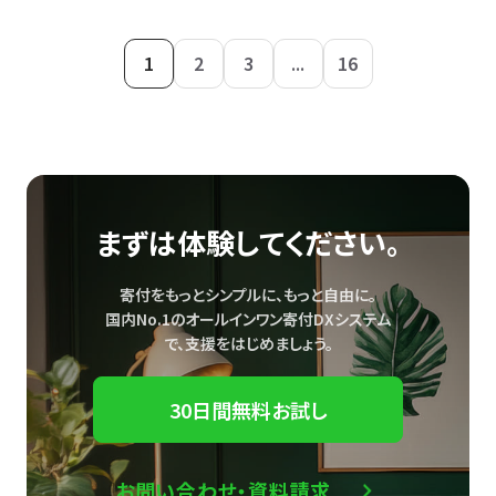
1
2
3
...
16
まずは体験してください。
寄付をもっとシンプルに、もっと自由に。
国内No.1のオールインワン寄付DXシステム
で、
支援をはじめましょう。
30日間無料お試し
お問い合わせ・資料請求