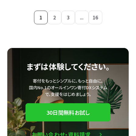
1
2
3
...
16
まずは体験してください。
寄付をもっとシンプルに、もっと自由に。
国内No.1のオールインワン寄付DXシステム
で、
支援をはじめましょう。
30日間無料お試し
お問い合わせ・資料請求