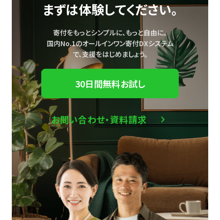
まずは体験してください。
寄付をもっとシンプルに、もっと自由に。
国内No.1のオールインワン寄付DXシステム
で、
支援をはじめましょう。
30日間無料お試し
お問い合わせ・資料請求