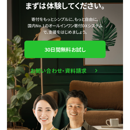
まずは体験してください。
寄付をもっとシンプルに、もっと自由に。
国内No.1のオールインワン寄付DXシステム
で、
支援をはじめましょう。
30日間無料お試し
お問い合わせ・資料請求