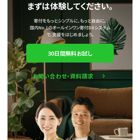
まずは体験してください。
寄付をもっとシンプルに、もっと自由に。
国内No.1のオールインワン寄付DXシステム
で、
支援をはじめましょう。
30日間無料お試し
お問い合わせ・資料請求