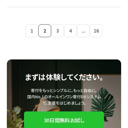
1
2
3
4
...
16
まずは体験してください。
寄付をもっとシンプルに、もっと自由に。
国内No.1のオールインワン寄付DXシステム
で、
支援をはじめましょう。
30日間無料お試し