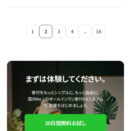
1
2
3
4
...
16
まずは体験してください。
寄付をもっとシンプルに、もっと自由に。
国内No.1のオールインワン寄付DXシステム
で、
支援をはじめましょう。
30日間無料お試し