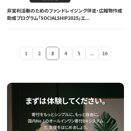
非営利活動のためのファンドレイジング伴走・広報物作成
助成プログラム「SOCIALSHIP2025」エ...
1
2
3
4
5
...
16
まずは体験してください。
寄付をもっとシンプルに、もっと自由に。
国内No.1のオールインワン寄付DXシステム
で、
支援をはじめましょう。