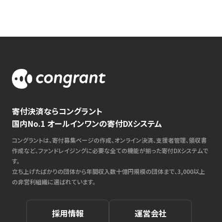
寄付決済ならコングラント
国内No.1 オールインワンの寄付DXシステム
コングラントは、寄付募集ページの作成、オンライン決済、支援者管理、領収書
作成など、ファンドレイジングに必要な全ての機能が揃った寄付DXシステムで
す。
立ち上げたばかりの団体から年間収入数十億円規模の団体まで、3,000以上
の非営利組織に選ばれています。
採用情報
運営会社