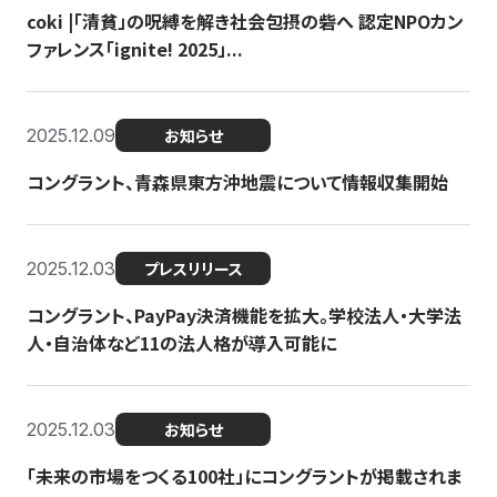
coki |「清貧」の呪縛を解き社会包摂の砦へ 認定NPOカン
ファレンス「ignite! 2025」...
2025.12.09
お知らせ
コングラント、青森県東方沖地震について情報収集開始
2025.12.03
プレスリリース
コングラント、PayPay決済機能を拡大。学校法人・大学法
人・自治体など11の法人格が導入可能に
2025.12.03
お知らせ
「未来の市場をつくる100社」にコングラントが掲載されま