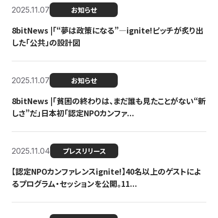
2025.11.07
お知らせ
8bitNews |「“夢は政策になる”—ignite!ピッチが炙り出
した「公共」の設計図
2025.11.07
お知らせ
8bitNews |「貧困の終わりは、まだ誰も見たことがない“新
しさ”だ」日本初「認定NPOカンファ...
2025.11.04
プレスリリース
【認定NPOカンファレンスignite!】40名以上のゲストによ
るプログラム・セッションを公開。11...