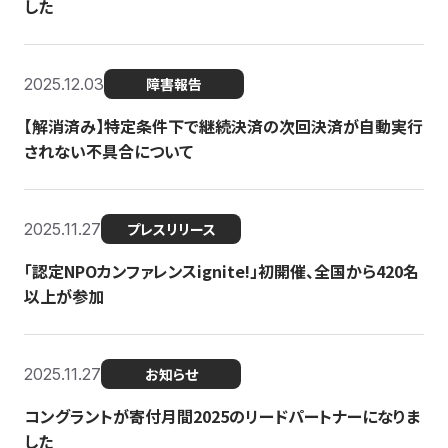
した
2025.12.03
障害報告
【解消済み】特定条件下で継続決済の次回決済が自動実行
されない不具合について
2025.11.27
プレスリリース
「認定NPOカンファレンスignite!」初開催、全国から420名
以上が参加
2025.11.27
お知らせ
コングラントが寄付月間2025のリードパートナーになりま
した