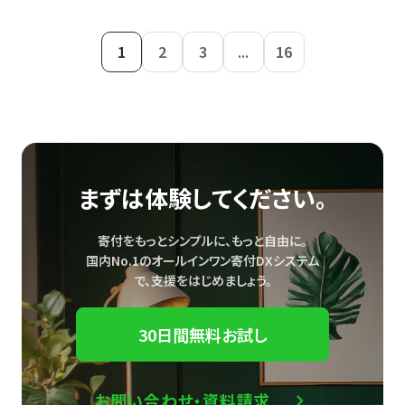
1
2
3
...
16
まずは体験してください。
寄付をもっとシンプルに、もっと自由に。
国内No.1のオールインワン寄付DXシステム
で、
支援をはじめましょう。
30日間無料お試し
お問い合わせ・資料請求