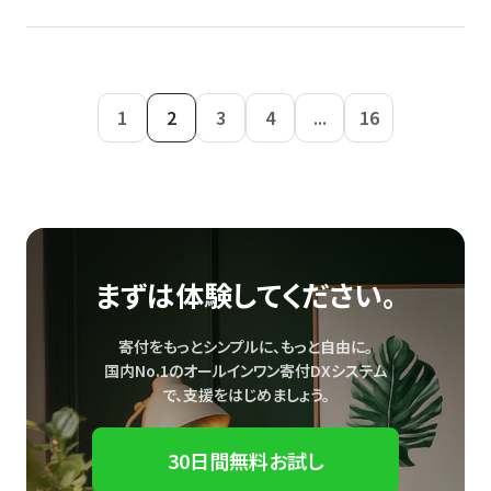
1
2
3
4
...
16
まずは体験してください。
寄付をもっとシンプルに、もっと自由に。
国内No.1のオールインワン寄付DXシステム
で、
支援をはじめましょう。
30日間無料お試し