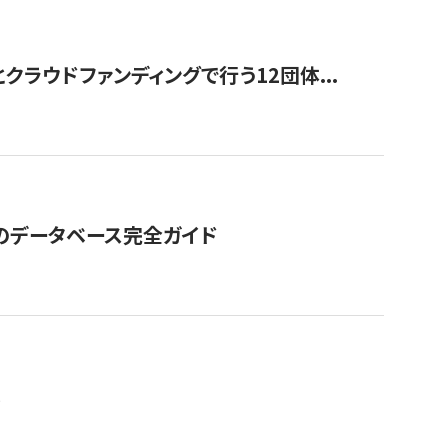
ラウドファンディングで行う12団体...
GOのデータベース完全ガイド
。