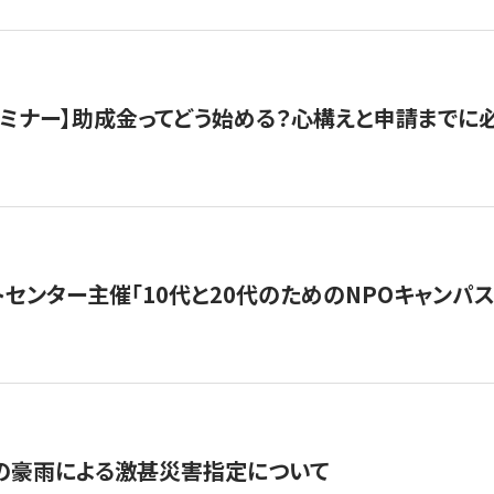
催セミナー】助成金ってどう始める？心構えと申請までに
トセンター主催「10代と20代のためのNPOキャンパ
の豪雨による激甚災害指定について