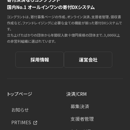
国内No.1 オールインワンの寄付DXシステム
コングラントは、寄付募集ページの作成、オンライン決済、支援者管理、領収書
作成など、ファンドレイジングに必要な全ての機能が揃った寄付DXシステムで
す。
立ち上げたばかりの団体から年間収入数十億円規模の団体まで、3,000以上
の非営利組織に選ばれています。
採用情報
運営会社
トップページ
決済/CRM
募集決済
お知らせ
支援者管理
PRTIMES