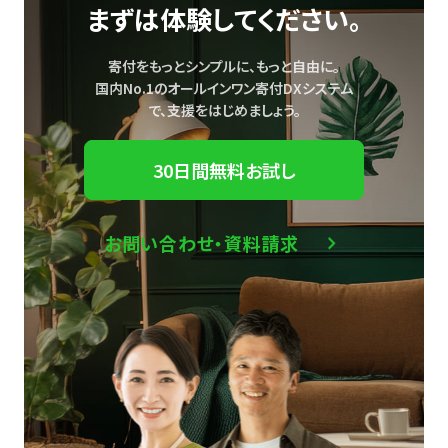
まずは体験してください。
寄付をもっとシンプルに、もっと自由に。
国内No.1のオールインワン寄付DXシステム
で、
支援をはじめましょう。
30日間無料お試し
お問い合わせ・資料請求