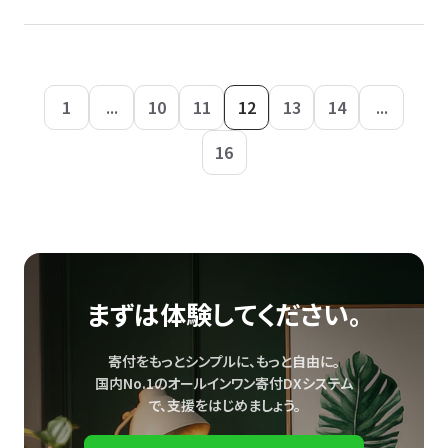
1
...
10
11
12
13
14
...
16
まずは体験してください。
寄付をもっとシンプルに、もっと自由に。
国内No.1のオールインワン寄付DXシステム
で、
支援をはじめましょう。