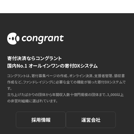
寄付決済ならコングラント
国内No.1 オールインワンの寄付DXシステム
コングラントは、寄付募集ページの作成、オンライン決済、支援者管理、領収書
作成など、ファンドレイジングに必要な全ての機能が揃った寄付DXシステムで
す。
立ち上げたばかりの団体から年間収入数十億円規模の団体まで、3,000以上
の非営利組織に選ばれています。
採用情報
運営会社