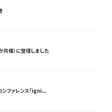
想
か共催）に登壇しました
ンファレンス「igni...