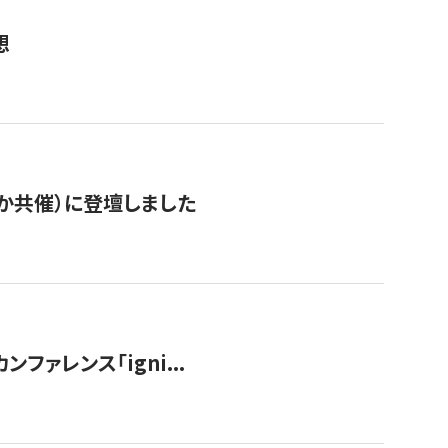
想
か共催）に登壇しました
ンファレンス「igni...