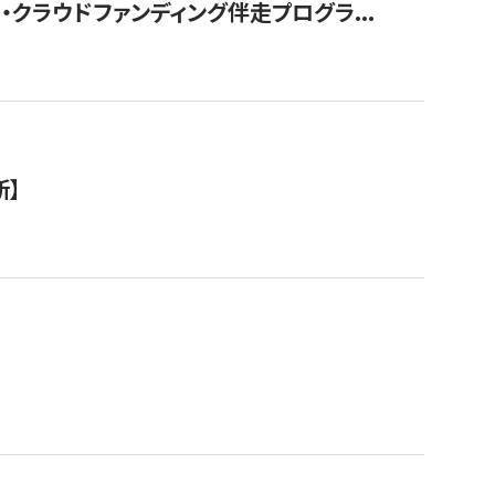
クラウドファンディング伴走プログラ...
新】