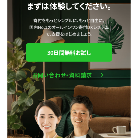
まずは体験してください。
寄付をもっとシンプルに、もっと自由に。
国内No.1のオールインワン寄付DXシステム
で、
支援をはじめましょう。
30日間無料お試し
お問い合わせ・資料請求