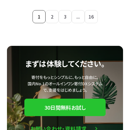
1
2
3
...
16
まずは体験してください。
寄付をもっとシンプルに、もっと自由に。
国内No.1のオールインワン寄付DXシステム
で、
支援をはじめましょう。
30日間無料お試し
お問い合わせ・資料請求