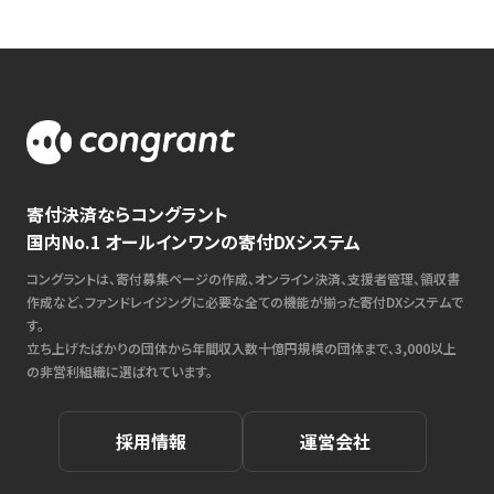
寄付決済ならコングラント
国内No.1 オールインワンの寄付DXシステム
コングラントは、寄付募集ページの作成、オンライン決済、支援者管理、領収書
作成など、ファンドレイジングに必要な全ての機能が揃った寄付DXシステムで
す。
立ち上げたばかりの団体から年間収入数十億円規模の団体まで、3,000以上
の非営利組織に選ばれています。
採用情報
運営会社