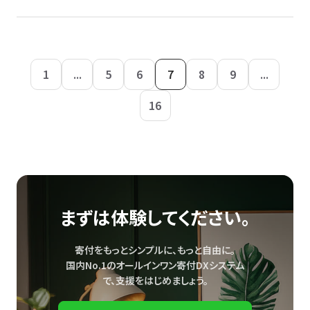
1
...
5
6
7
8
9
...
16
まずは体験してください。
寄付をもっとシンプルに、もっと自由に。
国内No.1のオールインワン寄付DXシステム
で、
支援をはじめましょう。