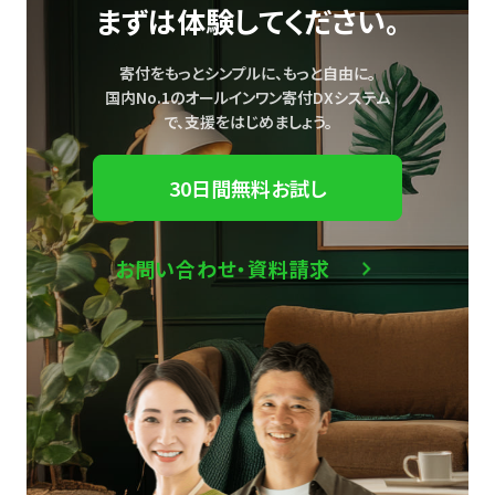
まずは体験してください。
寄付をもっとシンプルに、もっと自由に。
国内No.1のオールインワン寄付DXシステム
で、
支援をはじめましょう。
30日間無料お試し
お問い合わせ・資料請求