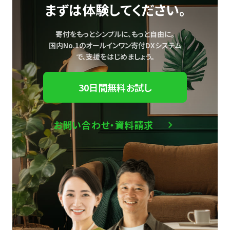
まずは体験してください。
寄付をもっとシンプルに、もっと自由に。
国内No.1のオールインワン寄付DXシステム
で、
支援をはじめましょう。
30日間無料お試し
お問い合わせ・資料請求