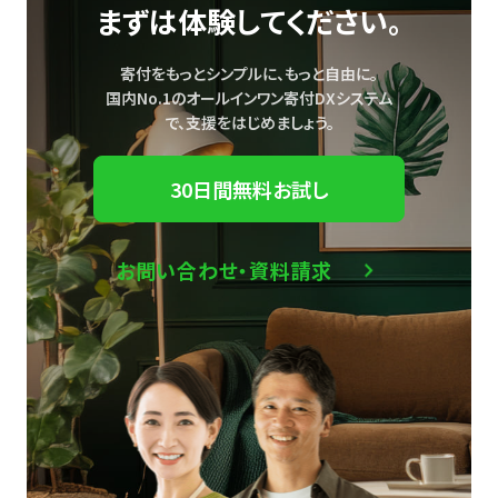
まずは体験してください。
寄付をもっとシンプルに、もっと自由に。
国内No.1のオールインワン寄付DXシステム
で、
支援をはじめましょう。
30日間無料お試し
お問い合わせ・資料請求