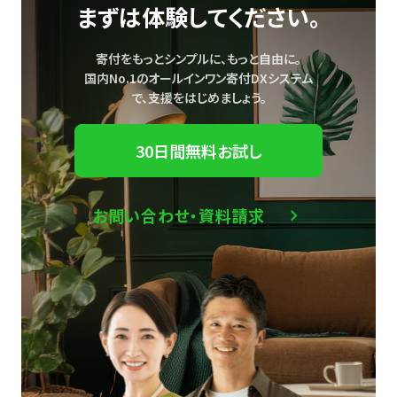
まずは体験してください。
寄付をもっとシンプルに、もっと自由に。
国内No.1のオールインワン寄付DXシステム
で、
支援をはじめましょう。
30日間無料お試し
お問い合わせ・資料請求