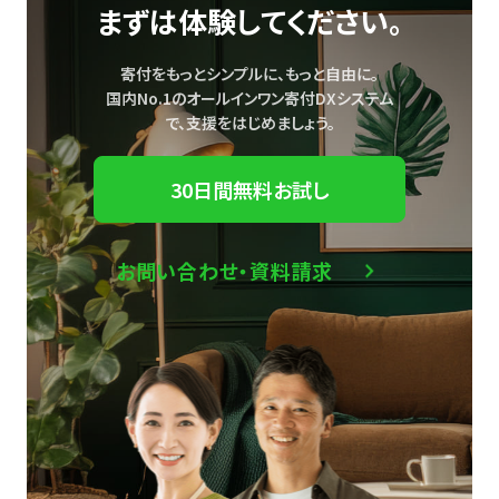
まずは体験してください。
寄付をもっとシンプルに、もっと自由に。
国内No.1のオールインワン寄付DXシステム
で、
支援をはじめましょう。
30日間無料お試し
お問い合わせ・資料請求