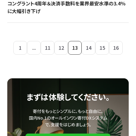
コングラント4周年＆決済手数料を業界最安水準の3.4％
に大幅引き下げ
1
...
11
12
13
14
15
16
まずは体験してください。
寄付をもっとシンプルに、もっと自由に。
国内No.1のオールインワン寄付DXシステム
で、
支援をはじめましょう。