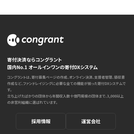
寄付決済ならコングラント
国内No.1 オールインワンの寄付DXシステム
コングラントは、寄付募集ページの作成、オンライン決済、支援者管理、領収書
作成など、ファンドレイジングに必要な全ての機能が揃った寄付DXシステムで
す。
立ち上げたばかりの団体から年間収入数十億円規模の団体まで、3,000以上
の非営利組織に選ばれています。
採用情報
運営会社