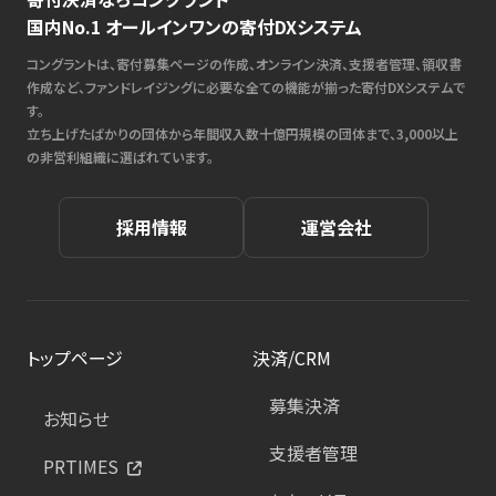
国内No.1 オールインワンの寄付DXシステム
コングラントは、寄付募集ページの作成、オンライン決済、支援者管理、領収書
作成など、ファンドレイジングに必要な全ての機能が揃った寄付DXシステムで
す。
立ち上げたばかりの団体から年間収入数十億円規模の団体まで、3,000以上
の非営利組織に選ばれています。
採用情報
運営会社
トップページ
決済/CRM
募集決済
お知らせ
支援者管理
PRTIMES