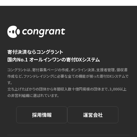
寄付決済ならコングラント
国内No.1 オールインワンの寄付DXシステム
コングラントは、寄付募集ページの作成、オンライン決済、支援者管理、領収書
作成など、ファンドレイジングに必要な全ての機能が揃った寄付DXシステムで
す。
立ち上げたばかりの団体から年間収入数十億円規模の団体まで、3,000以上
の非営利組織に選ばれています。
採用情報
運営会社