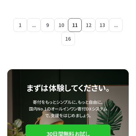
1
...
9
10
11
12
13
...
16
まずは体験してください。
寄付をもっとシンプルに、もっと自由に。
国内No.1のオールインワン寄付DXシステム
で、
支援をはじめましょう。
30日間無料お試し