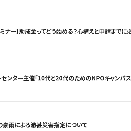
催セミナー】助成金ってどう始める？心構えと申請までに
トセンター主催「10代と20代のためのNPOキャンパ
の豪雨による激甚災害指定について