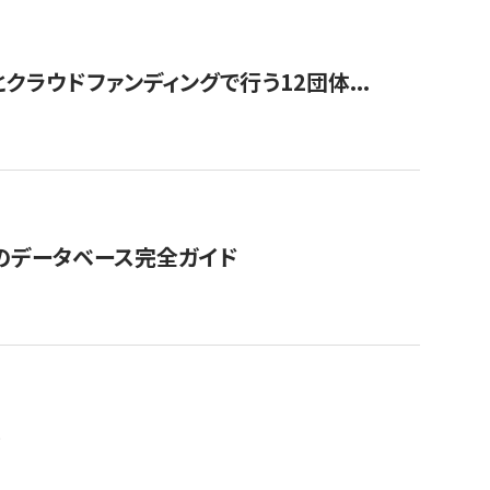
ラウドファンディングで行う12団体...
GOのデータベース完全ガイド
。